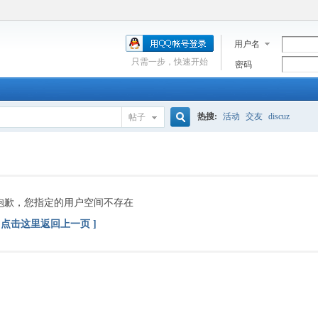
用户名
只需一步，快速开始
密码
热搜:
活动
交友
discuz
帖子
搜
索
抱歉，您指定的用户空间不存在
[ 点击这里返回上一页 ]