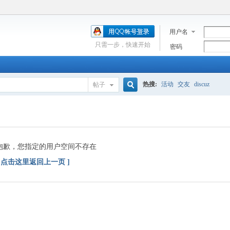
用户名
只需一步，快速开始
密码
热搜:
活动
交友
discuz
帖子
搜
索
抱歉，您指定的用户空间不存在
[ 点击这里返回上一页 ]