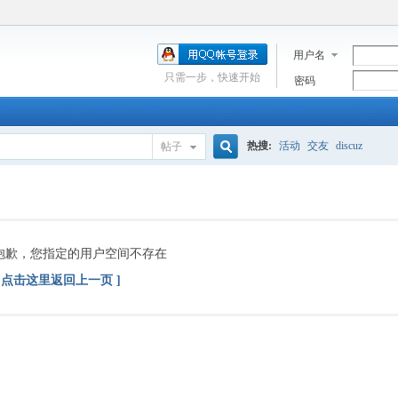
用户名
只需一步，快速开始
密码
热搜:
活动
交友
discuz
帖子
搜
索
抱歉，您指定的用户空间不存在
[ 点击这里返回上一页 ]