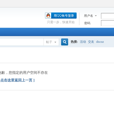
用户名
只需一步，快速开始
密码
热搜:
活动
交友
discuz
帖子
搜
索
抱歉，您指定的用户空间不存在
[ 点击这里返回上一页 ]