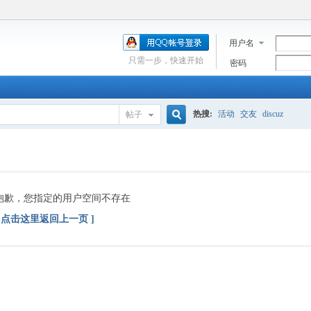
用户名
只需一步，快速开始
密码
热搜:
活动
交友
discuz
帖子
搜
索
抱歉，您指定的用户空间不存在
[ 点击这里返回上一页 ]