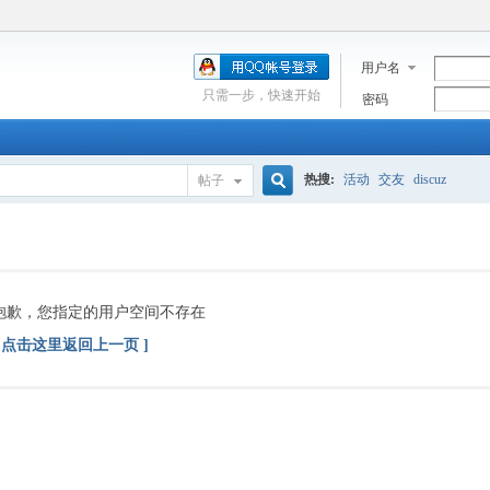
用户名
只需一步，快速开始
密码
热搜:
活动
交友
discuz
帖子
搜
索
抱歉，您指定的用户空间不存在
[ 点击这里返回上一页 ]