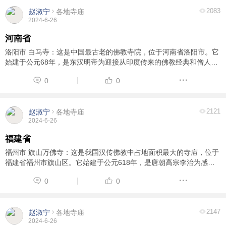
2083
赵淑宁
各地寺庙
2024-6-26
河南省
洛阳市 白马寺：这是中国最古老的佛教寺院，位于河南省洛阳市。它
始建于公元68年，是东汉明帝为迎接从印度传来的佛教经典和僧人而
建造的。白马寺占地约13万平方米，共有佛像一千多尊，其中最著名
0
0
的是世界上最古老的木雕佛像和石雕佛像。 ...
2121
赵淑宁
各地寺庙
2024-6-26
福建省
福州市 旗山万佛寺：这是我国汉传佛教中占地面积最大的寺庙，位于
福建省福州市旗山区。它始建于公元618年，是唐朝高宗李治为感谢
其母亲而建造的。其中主建筑380亩，附属建筑300亩。放生海60亩，
0
0
林木花园苗圃570亩。 厦门市 南普陀寺： ...
2147
赵淑宁
各地寺庙
2024-6-26