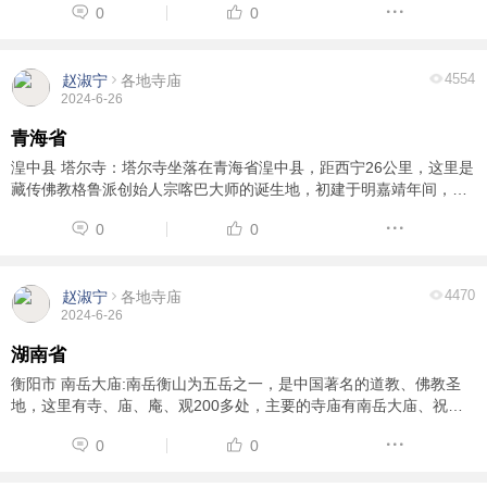
0
0
4554
赵淑宁
各地寺庙
2024-6-26
青海省
湟中县 塔尔寺：塔尔寺坐落在青海省湟中县，距西宁26公里，这里是
藏传佛教格鲁派创始人宗喀巴大师的诞生地，初建于明嘉靖年间，迄
今已有400多年的历史，是藏传佛教格鲁派(黄教)六大寺院之一，也是
0
0
青海首届一指的名胜古迹。
4470
赵淑宁
各地寺庙
2024-6-26
信息
列表
湖南省
衡阳市 南岳大庙:南岳衡山为五岳之一，是中国著名的道教、佛教圣
地，这里有寺、庙、庵、观200多处，主要的寺庙有南岳大庙、祝圣
寺、财神庙和祝融峰四座，其中最大的一座就是南岳大庙。
0
0