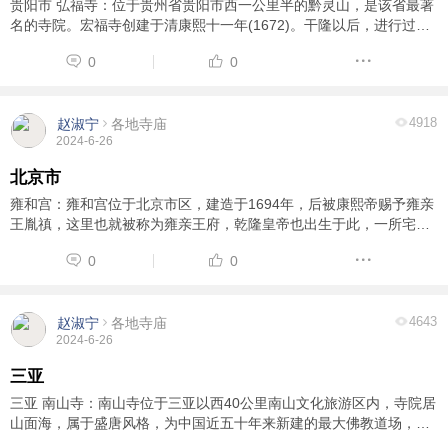
贵阳市 弘福寺：位于贵州省贵阳市西一公里半的黔灵山，是该省最著
名的寺院。宏福寺创建于清康熙十一年(1672)。干隆以后，进行过多
次维修和扩建。十年动乱中遭毁坏。 1978年以来，在国家拨款、社会
0
0
各界捐助下，对寺院进行了全面整修。1983 ...
4918
赵淑宁
各地寺庙
2024-6-26
北京市
雍和宫：雍和宫位于北京市区，建造于1694年，后被康熙帝赐予雍亲
王胤禛，这里也就被称为雍亲王府，乾隆皇帝也出生于此，一所宅子
出了两位皇帝，这里也就成了“龙潜福地”，建筑也改为黄瓦红墙，享
0
0
有与紫禁城皇宫一样规格。雍正去世后，这 ...
4643
赵淑宁
各地寺庙
2024-6-26
三亚
三亚 南山寺：南山寺位于三亚以西40公里南山文化旅游区内，寺院居
山面海，属于盛唐风格，为中国近五十年来新建的最大佛教道场，也
是中国华南最大的寺院。