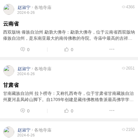
4366
赵淑宁
各地寺庙
2024-6-26
云南省
西双版纳 傣族自治州 勐泐大佛寺：勐泐大佛寺，位于云南省西双版纳
傣族自治州，是东南亚最大的南传佛教的寺院。寺庙中最高的吉祥大
佛释迦牟尼铜像，是东南亚最大的露天站佛 。 西双版纳 上座部佛
0
0
塔：上座部佛塔始建于清干隆年间(1636 ...
2651
赵淑宁
各地寺庙
2024-6-26
甘肃省
甘南藏族自治州 拉卜楞寺：又称扎西奇寺，位于甘肃省甘南藏族自治
州夏河县凤岭山脚下。自1709年创建是藏传佛教格鲁派最高佛学学府
之一，被世界誉为“世界藏学府”。
0
0
2150
赵淑宁
各地寺庙
2024-6-26