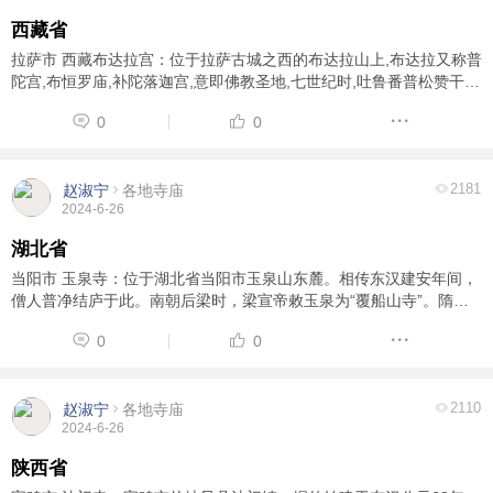
西藏省
拉萨市 西藏布达拉宫：位于拉萨古城之西的布达拉山上,布达拉又称普
陀宫,布恒罗庙,补陀落迦宫,意即佛教圣地,七世纪时,吐鲁番普松赞干部
为迎娶文成公主,在此首建官殿,后世屡有修建.现在的布达拉宫,基本上
0
0
是17世纪以后陆续扩建的,公元1645年 ...
2181
赵淑宁
各地寺庙
2024-6-26
湖北省
当阳市 玉泉寺：位于湖北省当阳市玉泉山东麓。相传东汉建安年间，
僧人普净结庐于此。南朝后梁时，梁宣帝敕玉泉为“覆船山寺”。隋代
改为“玉泉寺”。玉泉寺为佛教圣地天台宗祖庭之一。
0
0
2110
赵淑宁
各地寺庙
2024-6-26
陕西省