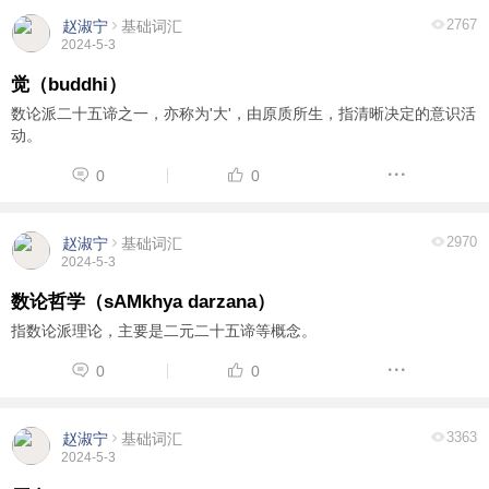
2767
赵淑宁
基础词汇
2024-5-3
觉（buddhi）
数论派二十五谛之一，亦称为'大'，由原质所生，指清晰决定的意识活
动。
0
0
2970
赵淑宁
基础词汇
2024-5-3
数论哲学（sAMkhya darzana）
指数论派理论，主要是二元二十五谛等概念。
0
0
3363
赵淑宁
基础词汇
2024-5-3