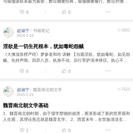
与瑜伽派联系最为紧密，数论侧重经典，瑜伽侧重修行。数论对佛教
影响很大，但二者根本相悖，也互为批判对象佛教中常议'数论外
0
0
道'，'雨众外道'，'僧佉'等
3502
赵淑宁
书籍笔记
2024-2-18
淫欲是一切生死根本，犹如毒蛇怨贼
《大佛顶首楞严经》梦参老和尚 讲解 【当观淫欲。犹如毒蛇。如见怨
贼。先持声闻。四弃八弃。执身不动。后行菩萨清净律仪。执心不
起。】 淫欲，这是一切生死根本，把它看成犹如毒蛇。咱们对毒蛇都
0
0
怕——被毒蛇毒了就死了，不好治。 ...
7523
赵淑宁
魏晋南北朝文学
2015-2-23
魏晋南北朝文学基础
1、魏晋南北朝时期，由于儒学禁锢的崩溃，逐渐形成了新的世界观和
人生观，其理论形态就是魏晋玄学。 2、西晋末年，在世族清淡玄理
风气的影响下，出现了玄言诗，其内容是抽象枯燥的玄理，只不过徒
2
0
具诗的形式而已。 ...