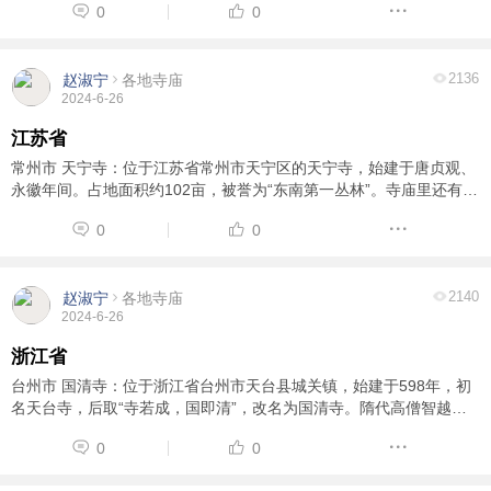
0
0
华寺”的名称即源于这个传说。
2136
赵淑宁
各地寺庙
2024-6-26
江苏省
常州市 天宁寺：位于江苏省常州市天宁区的天宁寺，始建于唐贞观、
永徽年间。占地面积约102亩，被誉为“东南第一丛林”。寺庙里还有8
个世界之最。 苏州市 寒山寺：寒山寺位于苏州城西的枫桥镇。始建于
0
0
502年，原名“妙利普明塔院”。相 ...
2140
赵淑宁
各地寺庙
2024-6-26
浙江省
台州市 国清寺：位于浙江省台州市天台县城关镇，始建于598年，初
名天台寺，后取“寺若成，国即清”，改名为国清寺。隋代高僧智越大
师在国清寺创立天台宗，为中国佛教宗派天台宗的发源地，后尊浙江
0
0
天台山国清寺为祖庭。 舟山市 普济禅 ...