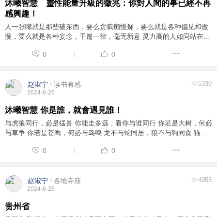
沐曦智慧 靈性能量升級的徵兆：你對人間的事已經不再
感興趣！
人一张嘴就是那些破东西，要么贪嗔痴慢疑，要么就是各种偏见和傲
慢，要么就是各种妄念，千篇一律，毫无新意 灵力高的人如同站在高
维审视人类，人类和一群蚂蚁没什么区别，看似忙忙碌碌日夜奔波，
0
0
其实都是在苟且偷生，纯大多数人只执着于 ...
5330
赵淑宁
读书有感
2024-6-26
沐曦智慧 你是誰，就會遇見誰！
与虎狼同行，必是猛兽 你能走多远，看你与谁同行 你若是大树，何必
与草争 你若是苍鹰，何必与鸟鸣 龙不与蛇同居，狼不与狗同食 猫鼠
不同眠，虎鹿不同行 韩寒曾说一个人能走多远，要看他有谁同行，一
0
0
个人有多优秀，要看他有谁指点， ...
4955
赵淑宁
各地寺庙
2024-6-26
贵州省