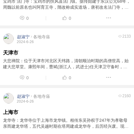
宝鸡市 法门寺：宝鸡市的扶风县法门镇。据传始建于东汉公元68年，
周魏以前原名也叫阿育王寺，隋改称成实道场，唐初改名法门寺，被
誉为皇家寺庙，因安置释迦牟尼佛指骨舍利而成为举国仰望的佛教圣
0
0
地。 西安市 慈恩寺：慈恩寺位于西安市南 ...
2133
赵淑宁
各地寺庙
2024-6-26
天津市
大悲禅院：位于天津市河北区天纬路，清朝顺治时期的高僧世高，始
建大悲草堂。康熙年间，曹斌(浙江人，武进士)任天津卫守备时，在
大悲草堂基础上建成大悲禅院，并延请世高在院中传禅。据说世高和
0
0
尚开始在草堂中供奉观世音菩萨，观世音菩萨 ...
2160
赵淑宁
各地寺庙
2024-6-26
上海市
龙华寺：龙华寺位于上海市龙华镇。相传东吴孙权于247年为孝敬母
亲而建龙华塔，五代吴越时期在塔周建成龙华寺，后历经兴废。现在
的龙华寺为清光绪年间重建。据说弥勒得道为佛时，坐于龙华树下“龙