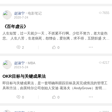
7655
赵淑宁
电影笔记
2020-7-24
《百年虚云》
人生短暂，过一天就少一天，不抓紧不行啊。少壮不努力，老大徒伤
悲。 人生八苦，生老病死，怨憎会，爱别离，求不得，五阴炽盛 大慈
大悲方是学佛之道。 昔日寒山問拾得曰：世間謗我、欺我、辱我、笑
2
0
我、輕我、賤我、惡我、騙我、如何處 ...
4217
赵淑宁
MBA
2023-5-24
OKR目标与关键成果法
即目标与关键成果法，是一套明确和跟踪目标及其完成情况的管理工
具和方法，由英特尔公司创始人安迪·葛洛夫（AndyGrove）发明.
https://baike.baidu.com/item/OKR?fromModule=lemma_search-box
0
0