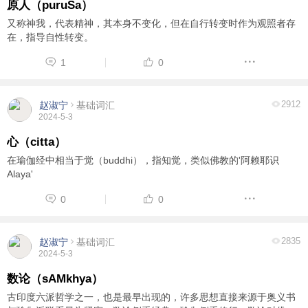
原人（puruSa）
又称神我，代表精神，其本身不变化，但在自行转变时作为观照者存
在，指导自性转变。
1
0
2912
赵淑宁
基础词汇
2024-5-3
心（citta）
在瑜伽经中相当于觉（buddhi），指知觉，类似佛教的'阿赖耶识
Alaya'
0
0
2835
赵淑宁
基础词汇
2024-5-3
数论（sAMkhya）
古印度六派哲学之一，也是最早出现的，许多思想直接来源于奥义书