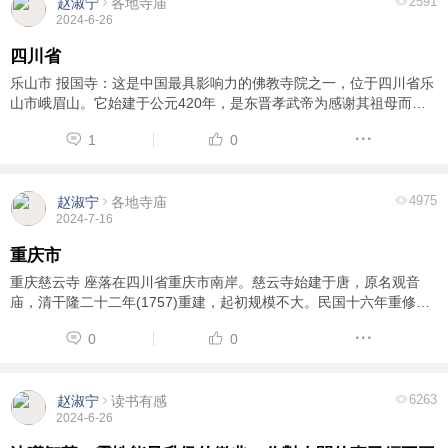
2591
赵淑宁
各地寺庙
2024-6-26
四川省
乐山市 报国寺：这是中国最具影响力的佛教寺院之一，位于四川省乐
山市峨眉山。它始建于公元420年，是东晋孝武帝为感谢其祖母而建
造的。峨眉山报国寺占地约20万平方米，共有佛像两千多尊，其中最
1
0
著名的是世界上最大的铜铸弥勒佛像和金刚宝 ...
4975
赵淑宁
各地寺庙
2024-7-16
重庆市
重庆慈云寺 座落在四川省重庆市南岸。慈云寺始建于唐，原名观音
庙，清干隆二十二年(1757)重建，起初规模不大。民国十六年重修并
扩建，更名为慈云寺，始具丛林规模。在寺内设有“爱道堂”，安置尼
0
0
众，遂成四众丛林。慈云寺建筑面积约四千 ...
6263
赵淑宁
读书有感
2024-6-26