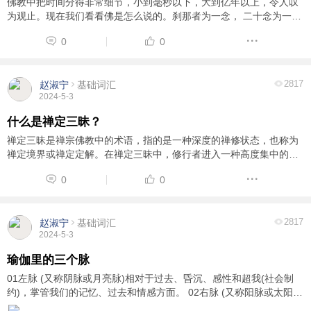
佛教中把时间分得非常细节，小到毫秒以下，大到亿年以上，令人叹
为观止。现在我们看看佛是怎么说的。刹那者为一念， 二十念为一
瞬， 二十瞬为一弹指，二十弹指为一罗预， 二十罗预为一须臾， 一
0
0
日一夜为三十须臾。一日一夜是24小时、1440 ...
2817
赵淑宁
基础词汇
2024-5-3
什么是禅定三昧？
禅定三昧是禅宗佛教中的术语，指的是一种深度的禅修状态，也称为
禅定境界或禅定定解。在禅定三昧中，修行者进入一种高度集中的状
态，超越了日常思维和感知，体验到心灵的宁静和超越性。这种境界
0
0
通常伴随着对自我、现实和宇宙本质的更深层 ...
2817
赵淑宁
基础词汇
2024-5-3
瑜伽里的三个脉
01左脉 (又称阴脉或月亮脉)相对于过去、昏沉、感性和超我(社会制
约)，掌管我们的记忆、过去和情感方面。 02右脉 (又称阳脉或太阳
脉)相对于将来、理性逻辑、宰制和自我，掌管我们的思维、末来、行