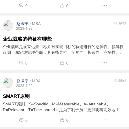
新战略的过程。
0
0
https://baike.baidu.com/item/%E4%BC%81%E4%B8%9A%E6%88%
98%E7%95%A5%E8%A7%84%E5%88 ...
3948
赵淑宁
MBA
2023-4-29
企业战略的特征有哪些
企业战略是设立远景目标并对实现目标的轨迹进行的总体性、指导性
谋划，属宏观管理范畴，具有指导性、全局性、长远性、竞争性、系
统性、风险性六大主要特征。 指导性：企业战略界定了企业的经营方
0
0
向、远景目标，明确了企业的经营方针和行 ...
3954
赵淑宁
MBA
2023-4-29
SMART原则
SMART原则（S=Specific、M=Measurable、A=Attainable、
R=Relevant、T=Time-bound）是为了利于员工更加明确高效地工
作，更是为了管理者将来对员工实施绩效考核提供了考核目标和考核
0
0
标准，使考核更加科学化、规范化，更能保证考核的公正、 ...