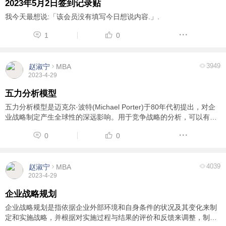
2023年5月2日签到记录贴
我今天最想说:「该会员没有填写今日想说内容.」.
1
0
3949
赵淑宁
MBA
2023-4-29
五力分析模型
五力分析模型是迈克尔·波特(Michael Porter)于80年代初提出，对企
业战略制定产生全球性的深远影响。用于竞争战略的分析，可以有效
的分析客户的竞争环境。五力分别是： 供应商的讨价还价能力、购买
0
0
者的讨价还价能力、潜在竞争者进入的能 ...
4039
赵淑宁
MBA
2023-4-29
企业战略规划
企业战略规划是指依据企业外部环境和自身条件的状况及其变化来制
定和实施战略，并根据对实施过程与结果的评价和反馈来调整，制定