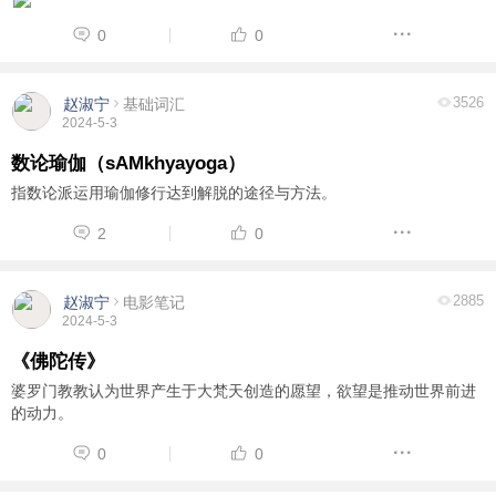
动以及计划方面。 03中脉（位于脊柱处中 ...
0
0
3526
赵淑宁
基础词汇
2024-5-3
数论瑜伽（sAMkhyayoga）
指数论派运用瑜伽修行达到解脱的途径与方法。
2
0
2885
赵淑宁
电影笔记
2024-5-3
《佛陀传》
婆罗门教教认为世界产生于大梵天创造的愿望，欲望是推动世界前进
的动力。
0
0