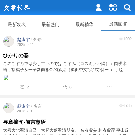
最新回复
最新发表
最新热门
最新精华
1502
赵淑宁
外语
2025-9-11
ひかりの碁
このこすみでは少し甘いのでは こすみ（コスミ／小隅）：围棋术
语，指棋子从一子斜向相邻的落点（类似中文“尖”或“斜一”），也
叫“桂马位”的一种小形。 では：就……来说 少し甘い：有点“松”“不够
严厉”“不够紧”“防守不严” ...
2
0
6735
赵淑宁
名言
2018-7-9
寻章摘句-智言慧语
大喜大悲看清自己，大起大落看清朋友。 名者虚妄 利者虚浮 事出反