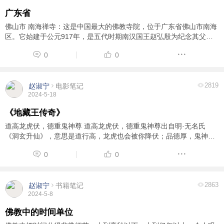
广东省
佛山市 南海禅寺：这是中国最大的佛教寺院，位于广东省佛山市南海
区。它始建于公元917年，是五代时期南汉国王赵弘殷为纪念其父亲
而建造的。南海禅寺占地约1000亩，共有佛像一万多尊，其中最著名
0
0
的是世界上最大的卧佛像，长达41米，高达10 ...
2819
赵淑宁
电影笔记
2024-5-18
《地藏王传奇》
道高龙虎伏，德重鬼神尊 道高龙虎伏，德重鬼神尊出自明·无名氏
《洞玄升仙》，意思是道行高，龙虎也会被你降伏；品德厚，鬼神也
会对你尊敬。指品德高尚的人，能得到人们普遍的敬重。
0
0
2863
赵淑宁
书籍笔记
2024-5-8
佛教中的时间单位