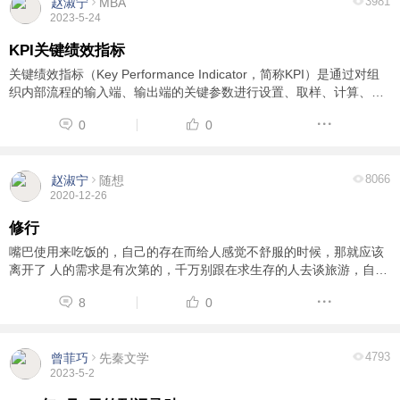
3981
赵淑宁
MBA
2023-5-24
KPI关键绩效指标
关键绩效指标（Key Performance Indicator，简称KPI）是通过对组
织内部流程的输入端、输出端的关键参数进行设置、取样、计算、分
析，衡量流程绩效的一种目标式量化管理指标，是把企业的战略目标
0
0
分解为可操作的工作目标的工具，是企业绩效 ...
8066
赵淑宁
随想
2020-12-26
修行
嘴巴使用来吃饭的，自己的存在而给人感觉不舒服的时候，那就应该
离开了 人的需求是有次第的，千万别跟在求生存的人去谈旅游，自己
没事找事，不合时宜 当人有想法或在问道时候，就已经离道很远了 ​
8
0
4793
曾菲巧
先秦文学
2023-5-2