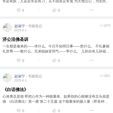
常必有妖，人若反常必有刀，言不由衷定有鬼 为天地立心，为生民立
命，为往圣继绝学，为万世开太平
5
0
1870
赵淑宁
书籍笔记
2025-6-1
济公活佛圣训
一生都是修来的­­­——求什么。今日不知明日事——愁什么。 不礼爹娘
礼世尊——敬什么。兄弟姐妹皆同气——争什么。 儿孙自有儿孙福
——忧什么。岂可人无得运时——急什么。 人世难逢开口笑——苦什
0
0
么。补破遮寒暖即休 ...
1861
赵淑宁
书籍笔记
2025-6-1
《白话佛法》
心体离念是德 即把心作为一种能量体。如果你的心能够没有念头就是
德 《白话佛法》第一册 第二十五篇 这个能量体的摄入量（即各种念
头及行为） 如果进去的是好的东西，你的心就是佛 进去的是肮脏的东
0
0
西，你的心就是魔 你要了解你的 ...