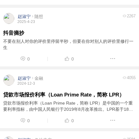
2267
赵淑宁
随想
2025-4-23
抖音摘抄
用户
版块
搜索
不要在别人对你的评价里停留半秒，但要在你对别人的评价里修行一
生
0
0
4055
赵淑宁
金融
2024-12-3
贷款市场报价利率（Loan Prime Rate，简称 LPR）
贷款市场报价利率（Loan Prime Rate，简称 LPR）是中国的一个重
要利率指标，由中国人民银行于2019年8月改革推出。LPR基于18家
银行的报价，通过剔除最高和最低报价后加权平均得出。LPR的主要
0
0
作用是引导市场利率，同时作为银行贷款利率定价 ...